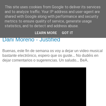
This site uses cookies from Google to deliver its services
Sinister Software
and to analyze traffic. Your IP address and user-agent are
shared with Google along with performance and security
metrics to ensure quality of service, generate usage
Página oficial del grupo de desarrollo
statistics, and to detect and address abuse.
LEARN MORE
GOT IT
domingo, 22 de junio de 2008
Dani Moreno - Justified
Buenas, este fin de semana os voy a dejar un video musical
bastante electrónico, espero que os guste... No dudéis en
dejar comentarios o sugerencias. Un saludo... BeA.