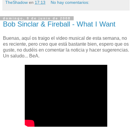
TheShadow
en
17:13
No hay comentarios:
domingo, 8 de junio de 2008
Bob Sinclar & Fireball - What I Want
Buenas, aquí os traigo el video musical de esta semana, no
es reciente, pero creo que está bastante bien, espero que os
guste, no dudéis en comentar la noticia y hacer sugerencias.
Un saludo... BeA.