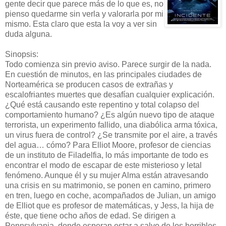
gente decir que parece más de lo que es, no
pienso quedarme sin verla y valorarla por mi
mismo. Esta claro que esta la voy a ver sin
duda alguna.
Sinopsis:
Todo comienza sin previo aviso. Parece surgir de la nada.
En cuestión de minutos, en las principales ciudades de
Norteamérica se producen casos de extrañas y
escalofriantes muertes que desafían cualquier explicación.
¿Qué está causando este repentino y total colapso del
comportamiento humano? ¿Es algún nuevo tipo de ataque
terrorista, un experimento fallido, una diabólica arma tóxica,
un virus fuera de control? ¿Se transmite por el aire, a través
del agua… cómo? Para Elliot Moore, profesor de ciencias
de un instituto de Filadelfia, lo más importante de todo es
encontrar el modo de escapar de este misterioso y letal
fenómeno. Aunque él y su mujer Alma están atravesando
una crisis en su matrimonio, se ponen en camino, primero
en tren, luego en coche, acompañados de Julian, un amigo
de Elliot que es profesor de matemáticas, y Jess, la hija de
éste, que tiene ocho años de edad. Se dirigen a
Pennsylvania, donde esperan estar a salvo de los horribles