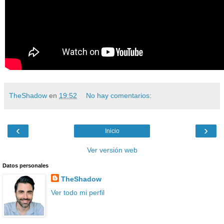
TheShadow
en
19:52
No hay comentarios:
‹
›
Inicio
Ver versión web
Datos personales
TheShadow
Ver todo mi perfil